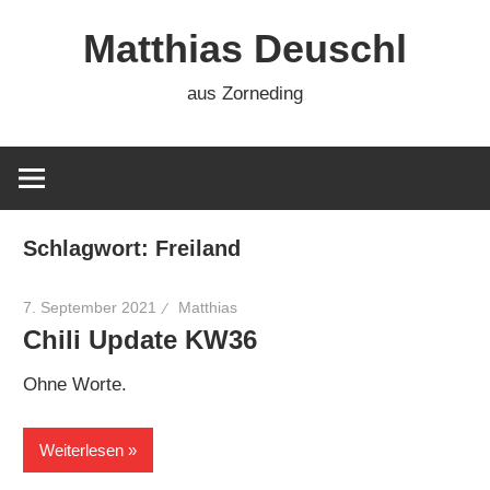
Zum
Matthias Deuschl
Inhalt
springen
aus Zorneding
Schlagwort:
Freiland
7. September 2021
Matthias
Chili Update KW36
Ohne Worte.
Weiterlesen