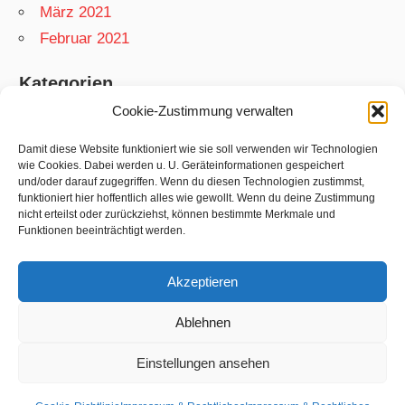
März 2021
Februar 2021
Kategorien
Cookie-Zustimmung verwalten
App
Garten
Damit diese Website funktioniert wie sie soll verwenden wir Technologien
wie Cookies. Dabei werden u. U. Geräteinformationen gespeichert
Matthias
und/oder darauf zugegriffen. Wenn du diesen Technologien zustimmst,
funktioniert hier hoffentlich alles wie gewollt. Wenn du deine Zustimmung
Netzwelt
nicht erteilst oder zurückziehst, können bestimmte Merkmale und
Rezepte
Funktionen beeinträchtigt werden.
Swift
Akzeptieren
Ablehnen
WordPress-Theme: Wellington von
Einstellungen ansehen
ThemeZee.