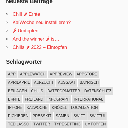
Neueste Beiträge
Chili 🌶 Ernte
KalWoche neu installieren?
🌶 Umtopfen
And the winner 🌶 is…
Chilis 🌶 2022 – Eintopfen
Schlagwörter
APP
APPLEWATCH
APPREVIEW
APPSTORE
APRILAPRIL
AUFZUCHT
AUSSAAT
BAYRISCH
BEILAGEN
CHILIS
DATEFORMATTER
DATENSCHUTZ
ERNTE
FREILAND
INFOGRAPH
INTERNATIONAL
IPHONE
KALWOCHE
KNÖDEL
LOCALIZATION
PICKIEREN
PRESSKIT
SAMEN
SWIFT
SWIFTUI
TED LASSO
TWITTER
TYPESETTING
UMTOPFEN