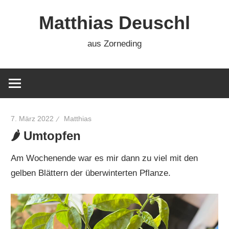
Zum
Matthias Deuschl
Inhalt
springen
aus Zorneding
7. März 2022
Matthias
🌶 Umtopfen
Am Wochenende war es mir dann zu viel mit den
gelben Blättern der überwinterten Pflanze.