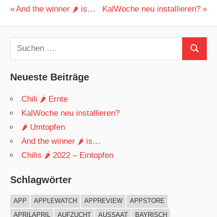
Beitragsnavigation
Vorheriger
Nächster
And the winner 🌶 is…
KalWoche neu installieren?
Beitrag:
Beitrag:
Suchen
Suchen
nach:
Neueste Beiträge
Chili 🌶 Ernte
KalWoche neu installieren?
🌶 Umtopfen
And the winner 🌶 is…
Chilis 🌶 2022 – Eintopfen
Schlagwörter
APP
APPLEWATCH
APPREVIEW
APPSTORE
APRILAPRIL
AUFZUCHT
AUSSAAT
BAYRISCH