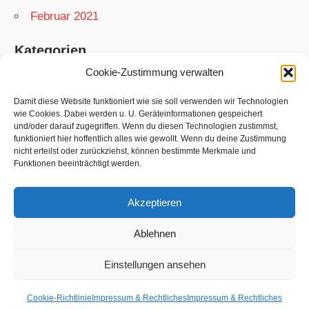
Februar 2021
Kategorien
Cookie-Zustimmung verwalten
App
Garten
Damit diese Website funktioniert wie sie soll verwenden wir Technologien
wie Cookies. Dabei werden u. U. Geräteinformationen gespeichert
Matthias
und/oder darauf zugegriffen. Wenn du diesen Technologien zustimmst,
funktioniert hier hoffentlich alles wie gewollt. Wenn du deine Zustimmung
Netzwelt
nicht erteilst oder zurückziehst, können bestimmte Merkmale und
Rezepte
Funktionen beeinträchtigt werden.
Swift
Akzeptieren
Ablehnen
WordPress-Theme: Wellington von
Einstellungen ansehen
ThemeZee.
Cookie-Richtlinie
Impressum & Rechtliches
Impressum & Rechtliches