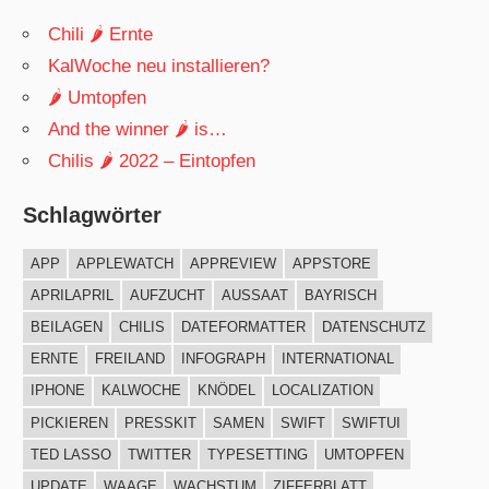
Chili 🌶 Ernte
KalWoche neu installieren?
🌶 Umtopfen
And the winner 🌶 is…
Chilis 🌶 2022 – Eintopfen
Schlagwörter
APP
APPLEWATCH
APPREVIEW
APPSTORE
APRILAPRIL
AUFZUCHT
AUSSAAT
BAYRISCH
BEILAGEN
CHILIS
DATEFORMATTER
DATENSCHUTZ
ERNTE
FREILAND
INFOGRAPH
INTERNATIONAL
IPHONE
KALWOCHE
KNÖDEL
LOCALIZATION
PICKIEREN
PRESSKIT
SAMEN
SWIFT
SWIFTUI
TED LASSO
TWITTER
TYPESETTING
UMTOPFEN
UPDATE
WAAGE
WACHSTUM
ZIFFERBLATT