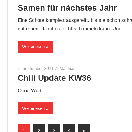
Samen für nächstes Jahr
Eine Schote komplett ausgereift, bis sie schon sch
entfernen, damit es nicht schimmeln kann. Und
Weiterlesen
7. September 2021
Matthias
Chili Update KW36
Ohne Worte.
Weiterlesen
Seitennummerierung
Nächste
1
2
3
4
»