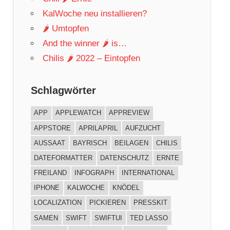
KalWoche neu installieren?
🌶 Umtopfen
And the winner 🌶 is…
Chilis 🌶 2022 – Eintopfen
Schlagwörter
APP
APPLEWATCH
APPREVIEW
APPSTORE
APRILAPRIL
AUFZUCHT
AUSSAAT
BAYRISCH
BEILAGEN
CHILIS
DATEFORMATTER
DATENSCHUTZ
ERNTE
FREILAND
INFOGRAPH
INTERNATIONAL
IPHONE
KALWOCHE
KNÖDEL
LOCALIZATION
PICKIEREN
PRESSKIT
SAMEN
SWIFT
SWIFTUI
TED LASSO