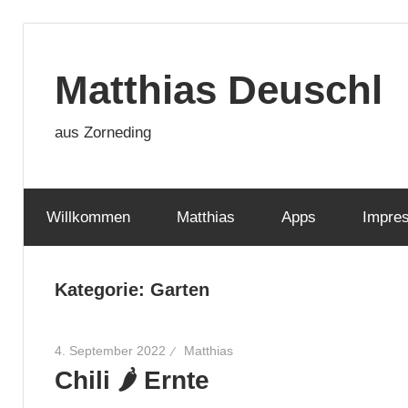
Zum
Inhalt
Matthias Deuschl
springen
aus Zorneding
Willkommen
Matthias
Apps
Impre
Kategorie:
Garten
4. September 2022
Matthias
Chili 🌶 Ernte