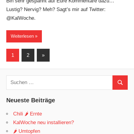
Bin sehr gespannt auf Eure Kommentare dazu…
Lustig? Nervig? Meh? Sagt’s mir auf Twitter:
@KalWoche.
Weiterlesen
Seitennummerierung
Nächste
1
2
»
Beiträge
der
Beiträge
Suchen
Suchen
nach:
Neueste Beiträge
Chili 🌶 Ernte
KalWoche neu installieren?
🌶 Umtopfen