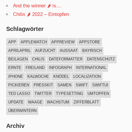
And the winner 🌶 is…
Chilis 🌶 2022 – Eintopfen
Schlagwörter
APP
APPLEWATCH
APPREVIEW
APPSTORE
APRILAPRIL
AUFZUCHT
AUSSAAT
BAYRISCH
BEILAGEN
CHILIS
DATEFORMATTER
DATENSCHUTZ
ERNTE
FREILAND
INFOGRAPH
INTERNATIONAL
IPHONE
KALWOCHE
KNÖDEL
LOCALIZATION
PICKIEREN
PRESSKIT
SAMEN
SWIFT
SWIFTUI
TED LASSO
TWITTER
TYPESETTING
UMTOPFEN
UPDATE
WAAGE
WACHSTUM
ZIFFERBLATT
ÜBERWINTERN
Archiv