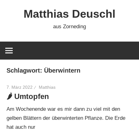
Zum
Matthias Deuschl
Inhalt
springen
aus Zorneding
Schlagwort:
Überwintern
7. März 2022
Matthias
🌶 Umtopfen
Am Wochenende war es mir dann zu viel mit den
gelben Blättern der überwinterten Pflanze. Die Erde
hat auch nur