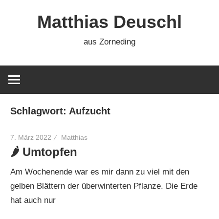
Zum
Matthias Deuschl
Inhalt
springen
aus Zorneding
Schlagwort:
Aufzucht
7. März 2022
Matthias
🌶 Umtopfen
Am Wochenende war es mir dann zu viel mit den
gelben Blättern der überwinterten Pflanze. Die Erde
hat auch nur