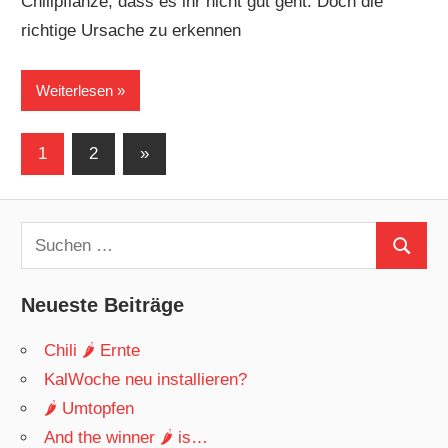
Chilipflanze, dass es ihr nicht gut geht. Doch die
richtige Ursache zu erkennen
Weiterlesen
Seitennummerierung
Nächste
1
2
»
Beiträge
der
Beiträge
Suchen
Suchen
nach:
Neueste Beiträge
Chili 🌶 Ernte
KalWoche neu installieren?
🌶 Umtopfen
And the winner 🌶 is…