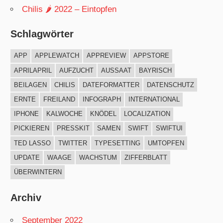
Chilis 🌶 2022 – Eintopfen
Schlagwörter
APP
APPLEWATCH
APPREVIEW
APPSTORE
APRILAPRIL
AUFZUCHT
AUSSAAT
BAYRISCH
BEILAGEN
CHILIS
DATEFORMATTER
DATENSCHUTZ
ERNTE
FREILAND
INFOGRAPH
INTERNATIONAL
IPHONE
KALWOCHE
KNÖDEL
LOCALIZATION
PICKIEREN
PRESSKIT
SAMEN
SWIFT
SWIFTUI
TED LASSO
TWITTER
TYPESETTING
UMTOPFEN
UPDATE
WAAGE
WACHSTUM
ZIFFERBLATT
ÜBERWINTERN
Archiv
September 2022