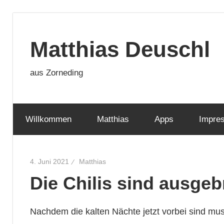
Zum
Inhalt
Matthias Deuschl
springen
aus Zorneding
Willkommen
Matthias
Apps
Impre
4. Juni 2021
Matthias
Die Chilis sind ausge
Nachdem die kalten Nächte jetzt vorbei sind muss