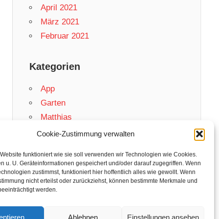
April 2021
März 2021
Februar 2021
Kategorien
App
Garten
Matthias
Netzwelt
Cookie-Zustimmung verwalten
Rezepte
Website funktioniert wie sie soll verwenden wir Technologien wie Cookies.
Swift
n u. U. Geräteinformationen gespeichert und/oder darauf zugegriffen. Wenn
chnologien zustimmst, funktioniert hier hoffentlich alles wie gewollt. Wenn
stimmung nicht erteilst oder zurückziehst, können bestimmte Merkmale und
eeinträchtigt werden.
eptieren
Ablehnen
Einstellungen ansehen