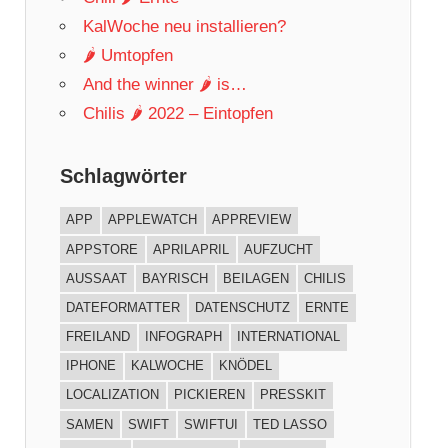
KalWoche neu installieren?
🌶 Umtopfen
And the winner 🌶 is…
Chilis 🌶 2022 – Eintopfen
Schlagwörter
APP
APPLEWATCH
APPREVIEW
APPSTORE
APRILAPRIL
AUFZUCHT
AUSSAAT
BAYRISCH
BEILAGEN
CHILIS
DATEFORMATTER
DATENSCHUTZ
ERNTE
FREILAND
INFOGRAPH
INTERNATIONAL
IPHONE
KALWOCHE
KNÖDEL
LOCALIZATION
PICKIEREN
PRESSKIT
SAMEN
SWIFT
SWIFTUI
TED LASSO