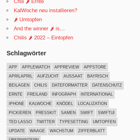
Chili 🌶 Ernte
KalWoche neu installieren?
🌶 Umtopfen
And the winner 🌶 is…
Chilis 🌶 2022 – Eintopfen
Schlagwörter
APP
APPLEWATCH
APPREVIEW
APPSTORE
APRILAPRIL
AUFZUCHT
AUSSAAT
BAYRISCH
BEILAGEN
CHILIS
DATEFORMATTER
DATENSCHUTZ
ERNTE
FREILAND
INFOGRAPH
INTERNATIONAL
IPHONE
KALWOCHE
KNÖDEL
LOCALIZATION
PICKIEREN
PRESSKIT
SAMEN
SWIFT
SWIFTUI
TED LASSO
TWITTER
TYPESETTING
UMTOPFEN
UPDATE
WAAGE
WACHSTUM
ZIFFERBLATT
ÜBERWINTERN