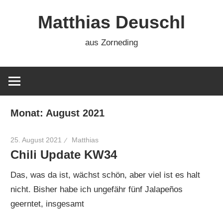
Zum
Matthias Deuschl
Inhalt
springen
aus Zorneding
Monat:
August 2021
25. August 2021
Matthias
Chili Update KW34
Das, was da ist, wächst schön, aber viel ist es halt
nicht. Bisher habe ich ungefähr fünf Jalapeños
geerntet, insgesamt