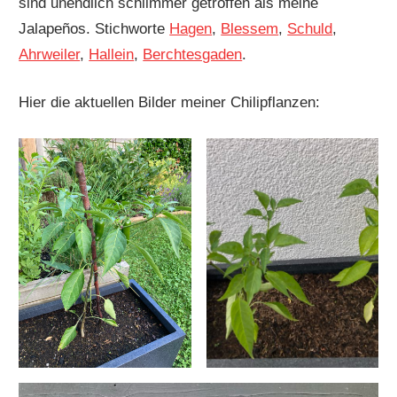
sind unendlich schlimmer getroffen als meine
Jalapeños. Stichworte
Hagen
,
Blessem
,
Schuld
,
Ahrweiler
,
Hallein
,
Berchtesgaden
.
Hier die aktuellen Bilder meiner Chilipflanzen: