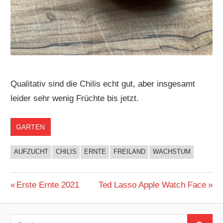
Qualitativ sind die Chilis echt gut, aber insgesamt
leider sehr wenig Früchte bis jetzt.
GARTEN
AUFZUCHT
CHILIS
ERNTE
FREILAND
WACHSTUM
Beitragsnavigation
Vorheriger
Nächster
Erste Ernte 2021
Ted Lasso Apple Watch Face
Beitrag:
Beitrag:
Suchen