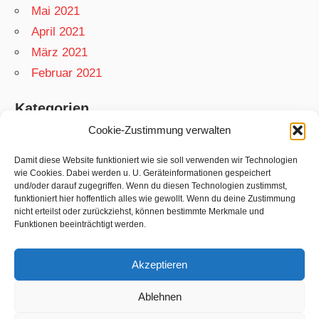
Mai 2021
April 2021
März 2021
Februar 2021
Kategorien
Cookie-Zustimmung verwalten
App
Garten
Damit diese Website funktioniert wie sie soll verwenden wir Technologien
wie Cookies. Dabei werden u. U. Geräteinformationen gespeichert
Matthias
und/oder darauf zugegriffen. Wenn du diesen Technologien zustimmst,
funktioniert hier hoffentlich alles wie gewollt. Wenn du deine Zustimmung
Netzwelt
nicht erteilst oder zurückziehst, können bestimmte Merkmale und
Rezepte
Funktionen beeinträchtigt werden.
Swift
Akzeptieren
Ablehnen
WordPress-Theme: Wellington von