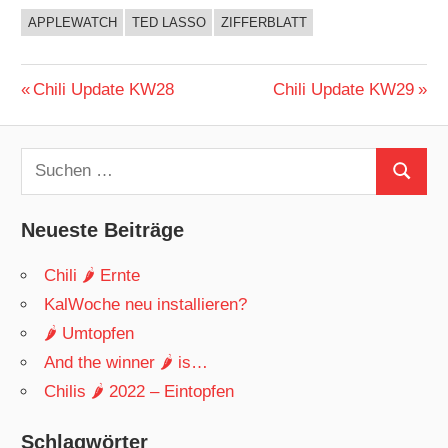
APPLEWATCH
TED LASSO
ZIFFERBLATT
Beitragsnavigation
Vorheriger
Nächster
Chili Update KW28
Chili Update KW29
Beitrag:
Beitrag:
Suchen
Suchen
nach:
Neueste Beiträge
Chili 🌶 Ernte
KalWoche neu installieren?
🌶 Umtopfen
And the winner 🌶 is…
Chilis 🌶 2022 – Eintopfen
Schlagwörter