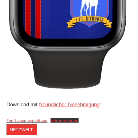
Download mit
freundlicher Genehmigung
:
Ted Lasso.watchface
Herunterladen
NETZWELT