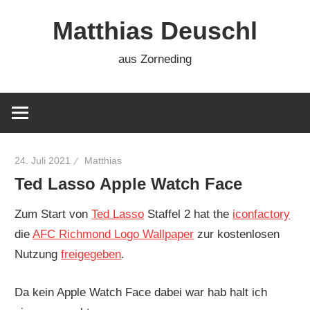
Zum
Matthias Deuschl
Inhalt
springen
aus Zorneding
24. Juli 2021
Matthias
Ted Lasso Apple Watch Face
Zum Start von
Ted Lasso
Staffel 2 hat the
iconfactory
die
AFC Richmond Logo Wallpaper
zur kostenlosen
Nutzung
freigegeben
.
Da kein Apple Watch Face dabei war hab halt ich