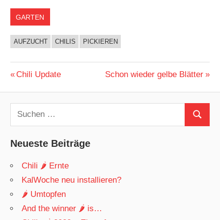
GARTEN
AUFZUCHT
CHILIS
PICKIEREN
Beitragsnavigation
Vorheriger
Nächster
Chili Update
Schon wieder gelbe Blätter
Beitrag:
Beitrag:
Suchen
Suchen
nach:
Neueste Beiträge
Chili 🌶 Ernte
KalWoche neu installieren?
🌶 Umtopfen
And the winner 🌶 is…