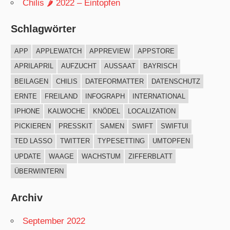
Chilis 🌶 2022 – Eintopfen
Schlagwörter
APP
APPLEWATCH
APPREVIEW
APPSTORE
APRILAPRIL
AUFZUCHT
AUSSAAT
BAYRISCH
BEILAGEN
CHILIS
DATEFORMATTER
DATENSCHUTZ
ERNTE
FREILAND
INFOGRAPH
INTERNATIONAL
IPHONE
KALWOCHE
KNÖDEL
LOCALIZATION
PICKIEREN
PRESSKIT
SAMEN
SWIFT
SWIFTUI
TED LASSO
TWITTER
TYPESETTING
UMTOPFEN
UPDATE
WAAGE
WACHSTUM
ZIFFERBLATT
ÜBERWINTERN
Archiv
September 2022