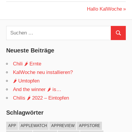
Beitragsnavigation
Nächster
Hallo KalWoche
Beitrag:
Suchen
Suchen
nach:
Neueste Beiträge
Chili 🌶 Ernte
KalWoche neu installieren?
🌶 Umtopfen
And the winner 🌶 is…
Chilis 🌶 2022 – Eintopfen
Schlagwörter
APP
APPLEWATCH
APPREVIEW
APPSTORE