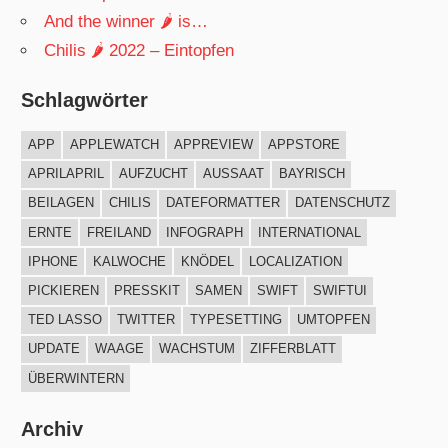
And the winner 🌶 is…
Chilis 🌶 2022 – Eintopfen
Schlagwörter
APP
APPLEWATCH
APPREVIEW
APPSTORE
APRILAPRIL
AUFZUCHT
AUSSAAT
BAYRISCH
BEILAGEN
CHILIS
DATEFORMATTER
DATENSCHUTZ
ERNTE
FREILAND
INFOGRAPH
INTERNATIONAL
IPHONE
KALWOCHE
KNÖDEL
LOCALIZATION
PICKIEREN
PRESSKIT
SAMEN
SWIFT
SWIFTUI
TED LASSO
TWITTER
TYPESETTING
UMTOPFEN
UPDATE
WAAGE
WACHSTUM
ZIFFERBLATT
ÜBERWINTERN
Archiv