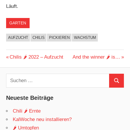
Läuft.
GARTEN
AUFZUCHT
CHILIS
PICKIEREN
WACHSTUM
Beitragsnavigation
Vorheriger
Nächster
Chilis 🌶 2022 – Aufzucht
And the winner 🌶 is…
Beitrag:
Beitrag:
Suchen
Suchen
nach:
Neueste Beiträge
Chili 🌶 Ernte
KalWoche neu installieren?
🌶 Umtopfen