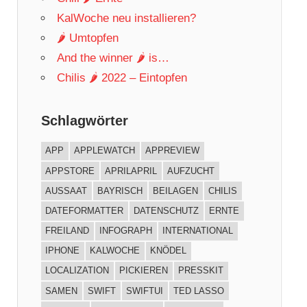
KalWoche neu installieren?
🌶 Umtopfen
And the winner 🌶 is…
Chilis 🌶 2022 – Eintopfen
Schlagwörter
APP
APPLEWATCH
APPREVIEW
APPSTORE
APRILAPRIL
AUFZUCHT
AUSSAAT
BAYRISCH
BEILAGEN
CHILIS
DATEFORMATTER
DATENSCHUTZ
ERNTE
FREILAND
INFOGRAPH
INTERNATIONAL
IPHONE
KALWOCHE
KNÖDEL
LOCALIZATION
PICKIEREN
PRESSKIT
SAMEN
SWIFT
SWIFTUI
TED LASSO