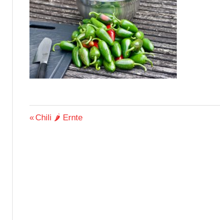
Beitragsnavigation
Vorheriger
Chili 🌶 Ernte
Beitrag: