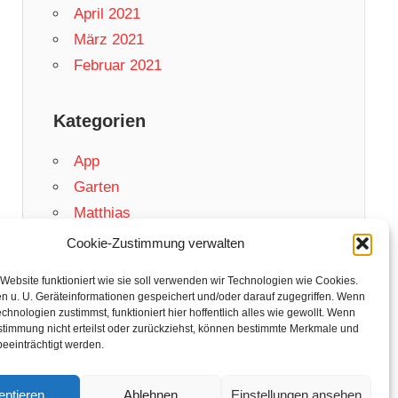
April 2021
März 2021
Februar 2021
Kategorien
App
Garten
Matthias
Netzwelt
Cookie-Zustimmung verwalten
Rezepte
Website funktioniert wie sie soll verwenden wir Technologien wie Cookies.
Swift
n u. U. Geräteinformationen gespeichert und/oder darauf zugegriffen. Wenn
chnologien zustimmst, funktioniert hier hoffentlich alles wie gewollt. Wenn
stimmung nicht erteilst oder zurückziehst, können bestimmte Merkmale und
eeinträchtigt werden.
eptieren
Ablehnen
Einstellungen ansehen