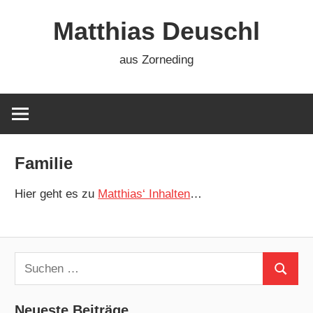
Zum
Matthias Deuschl
Inhalt
springen
aus Zorneding
Familie
Hier geht es zu
Matthias‘ Inhalten
…
Suchen
Suchen
nach:
Neueste Beiträge