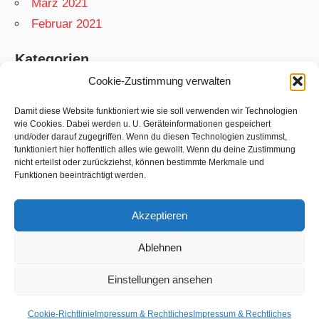
März 2021
Februar 2021
Kategorien
Cookie-Zustimmung verwalten
App
Garten
Damit diese Website funktioniert wie sie soll verwenden wir Technologien
wie Cookies. Dabei werden u. U. Geräteinformationen gespeichert
Matthias
und/oder darauf zugegriffen. Wenn du diesen Technologien zustimmst,
funktioniert hier hoffentlich alles wie gewollt. Wenn du deine Zustimmung
Netzwelt
nicht erteilst oder zurückziehst, können bestimmte Merkmale und
Rezepte
Funktionen beeinträchtigt werden.
Swift
Akzeptieren
Ablehnen
WordPress-Theme: Wellington von
Einstellungen ansehen
ThemeZee.
Cookie-Richtlinie
Impressum & Rechtliches
Impressum & Rechtliches