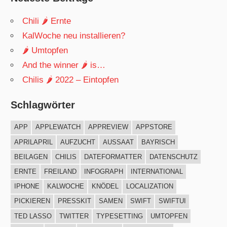
Chili 🌶 Ernte
KalWoche neu installieren?
🌶 Umtopfen
And the winner 🌶 is…
Chilis 🌶 2022 – Eintopfen
Schlagwörter
APP
APPLEWATCH
APPREVIEW
APPSTORE
APRILAPRIL
AUFZUCHT
AUSSAAT
BAYRISCH
BEILAGEN
CHILIS
DATEFORMATTER
DATENSCHUTZ
ERNTE
FREILAND
INFOGRAPH
INTERNATIONAL
IPHONE
KALWOCHE
KNÖDEL
LOCALIZATION
PICKIEREN
PRESSKIT
SAMEN
SWIFT
SWIFTUI
TED LASSO
TWITTER
TYPESETTING
UMTOPFEN